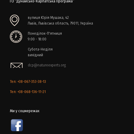
ГО “Дунайсько-Карпатська Програма”
вулиця Юрія Мушака, 42
Львів, Львівська область, 79011, Україна
Понеділок-П'ятниця
9:00 - 18:00
Субота-Неділя
вихідний
dcp@natureexperts.org
Тел: +38-067-353-38-13
Тел: +38-068-136-11-21
Ми у соцмережах