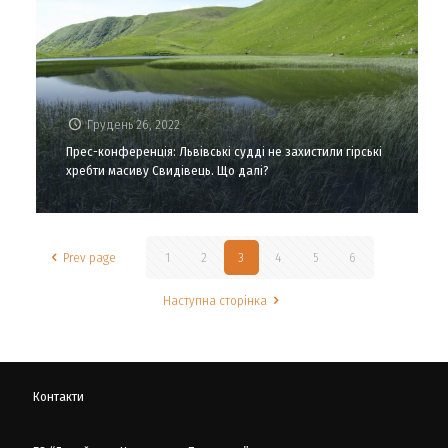
Грудень 26, 2022
Прес-конференція: Львівські судді не захистили гірські
хребти масиву Свидівець. Що далі?
Prev page
1
2
3
4
5
6
Наступна сторінка
Контакти