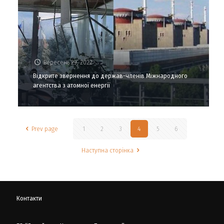
Вересень 29, 2022
Відкрите звернення до держав-членів Міжнародного
агентства з атомної енергії
Prev page
1
2
3
4
5
6
Наступна сторінка
Контакти