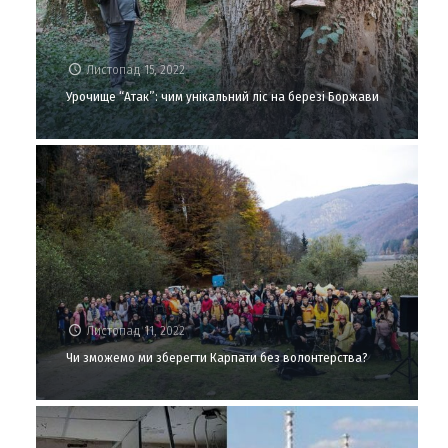
Листопад 15, 2022
Урочище “Атак”: чим унікальний ліс на березі Боржави
Листопад 11, 2022
Чи зможемо ми зберегти Карпати без волонтерства?