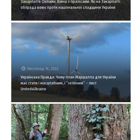
Закарпаття Онлайн: Війна з пралісами. Як на Закарпатті
облрада воює проти національної спадщини України
Листопад 16, 2022
Українська Правда: Чому план Маршалла для України
має стати і масштабним, і “зеленим” – лист
United4Ukraine