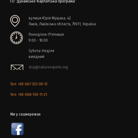
ГО “Дунайсько-Карпатська Програма”
вулиця Юрія Мушака, 42
Львів, Львівська область, 79011, Україна
Понеділок-П'ятниця
9:00 - 18:00
Субота-Неділя
вихідний
dcp@natureexperts.org
Тел: +38-067-353-38-13
Тел: +38-068-136-11-21
Ми у соцмережах