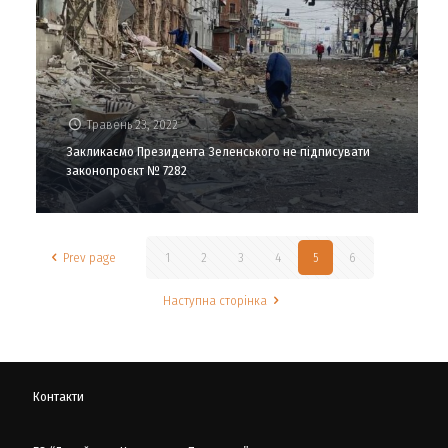
Травень 23, 2022
Закликаємо Президента Зеленського не підписувати
законопроєкт № 7282
Prev page
1
2
3
4
5
6
Наступна сторінка
Контакти