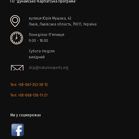
ГО “Дунайсько-Карпатська Програма”
вулиця Юрія Мушака, 42
Львів, Львівська область, 79011, Україна
Понеділок-П'ятниця
9:00 - 18:00
Субота-Неділя
вихідний
dcp@natureexperts.org
Тел: +38-067-353-38-13
Тел: +38-068-136-11-21
Ми у соцмережах