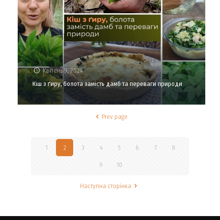
Квітень 9, 2024
Кіш з ґиру, болота замість дамб та переваги природи
Prev page
1
2
3
4
5
6
7
8
9
10
Наступна сторінка