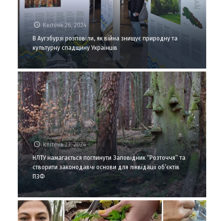
Квітень 26, 2024
В Аугзбурзі розповіли, як війна знищує природну та
культурну спадщину Українців
Квітень 23, 2024
НЛТУ намагається поглинути Заповідник “Розточчя” та
створити законодавчі основи для ліквідації об’єктів
ПЗФ