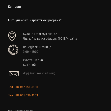
Контакти
ГО “Дунайсько-Карпатська Програма”
вулиця Юрія Мушака, 42
Львів, Львівська область, 79011, Україна
Понеділок-П'ятниця
9:00 - 18:00
Субота-Неділя
вихідний
dcp@natureexperts.org
Тел: +38-067-353-38-13
Тел: +38-068-136-11-21