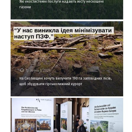
Які екостистемні послуги надають місту нескошені
газони
Травень 1, 2024
На Сколівщині хочуть вилучити 190 га заповідних лісів,
щоб збудувати гірськолижний курорт