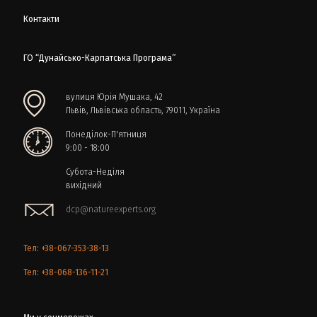
Контакти
ГО “Дунайсько-Карпатська Програма”
вулиця Юрія Мушака, 42
Львів, Львівська область, 79011, Україна
Понеділок-П'ятниця
9:00 - 18:00
Субота-Неділя
вихідний
dcp@natureexperts.org
Тел: +38-067-353-38-13
Тел: +38-068-136-11-21