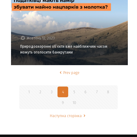
Жовтень 12, 2023
Природоохоронні об’єкти вже найближчим часом
можуть оголосити банкрутами
Prev page
1
2
3
4
5
6
7
8
9
10
Наступна сторінка