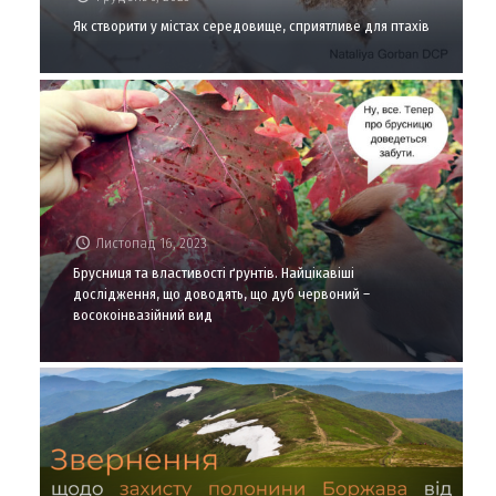
Як створити у містах середовище, сприятливе для птахів
Листопад 16, 2023
Брусниця та властивості ґрунтів. Найцікавіші
дослідження, що доводять, що дуб червоний –
восокоінвазійний вид