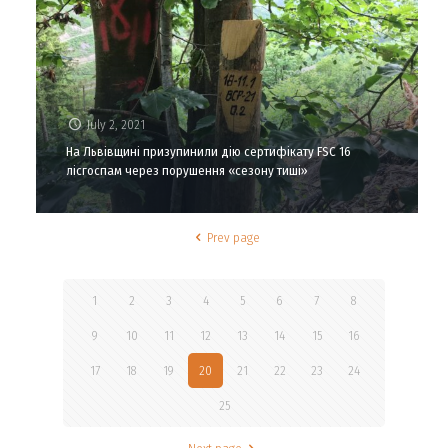
July 2, 2021
На Львівщині призупинили дію сертифікату FSC 16
лісгоспам через порушення «сезону тиші»
Prev page
1
2
3
4
5
6
7
8
9
10
11
12
13
14
15
16
17
18
19
20
21
22
23
24
25