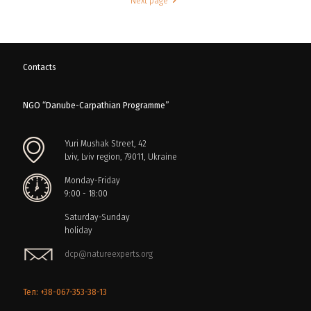
Next page
Contacts
NGO “Danube-Carpathian Programme”
Yuri Mushak Street, 42
Lviv, Lviv region, 79011, Ukraine
Monday-Friday
9:00 - 18:00
Saturday-Sunday
holiday
dcp@natureexperts.org
Тел: +38-067-353-38-13