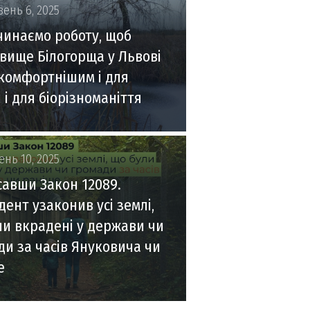
вень 6, 2025
чинаємо роботу, щоб
вище Білогорща у Львові
 комфортнішим і для
і для біорізноманіття
ень 10, 2025
савши Закон 12089.
ент узаконив усі землі,
ли вкрадені у держави чи
ди за часів Януковича чи
е