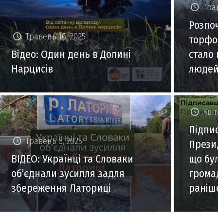
Тра
Розпо
Травень 16, 2025
торфо
Відео: Один день в Долині
стало
Нарцисів
людей 
Квіт
Підпи
Травень 6, 2025
Презид
ВІДЕО: Українці та Словаки
що бу
об’єднали зусилля задля
грома
збереження Латориці
раніш