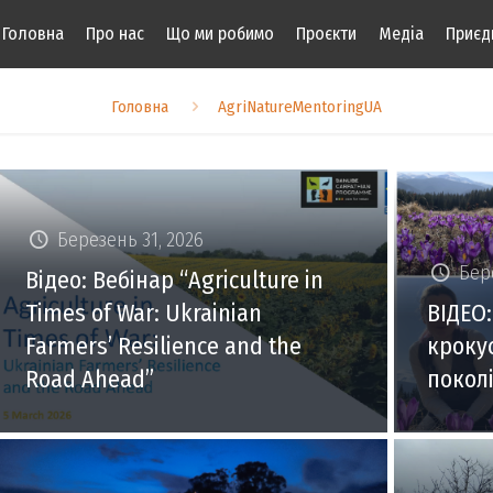
Головна
Про нас
Що ми робимо
Проєкти
Медіа
Приєд
Головна
AgriNatureMentoringUA
Березень 31, 2026
Бер
Відео: Вебінар “Agriculture in
Times of War: Ukrainian
ВІДЕО
Farmers’ Resilience and the
кроку
Road Ahead”
покол