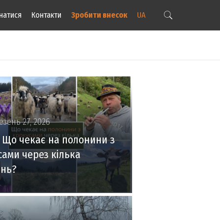
натися
Контакти
Зробити внесок
UA
езень 27, 2026
: Що чекає на полонини з
сами через кілька
інь?