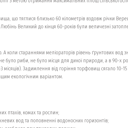
боліт з метою отримання максимальних площ сільськогоспо
ища, що тяглися близько 60 кілометрів вздовж річки Верещ
а Любінь Великий до кінця 60-років були величезні затопл
 А коли стараннями меліораторів рівень ґрунтових вод зни
не було риби, не було місця для дикої природи, а в 90-х р
3 місяців). Задимлення від горіння торфовищ сягало 10-15
ращим екологічним варіантом.
х птахів, комах та рослин;
невих вод та поповненні водоносних горизонтів;