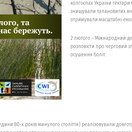
колгоспах України гектари
знищували талановитих вче
отримували масштабні екол
2 лютого – Міжнародний де
розповісти про черговий з
осушення боліт.
редини 80-х років минулого століття) реалізовували довго