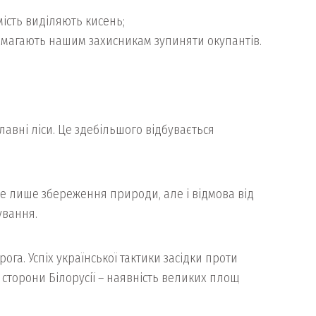
мість виділяють кисень;
опомагають нашим захисникам зупиняти окупантів.
плавні ліси. Це здебільшого відбувається
не лише збереження природи, але і відмова від
ування.
га. Успіх української тактики засідки проти
 сторони Білорусії – наявність великих площ