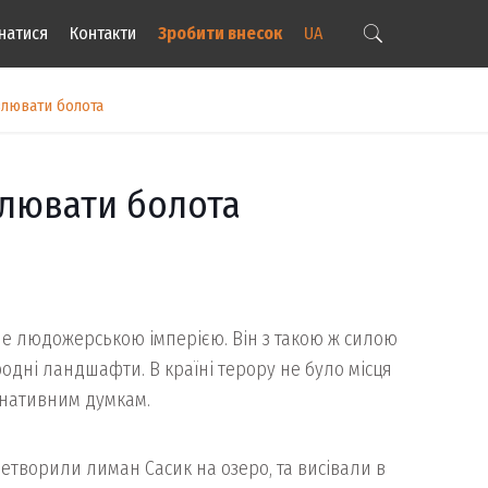
натися
Контакти
Зробити внесок
UA
влювати болота
влювати болота
е людожерською імперією. Він з такою ж силою
одні ландшафти. В країні терору не було місця
ернативним думкам.
ретворили лиман Сасик на озеро, та висівали в