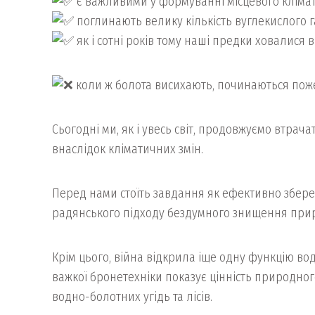
є важливими у формуванні місцевого клімат
поглинають велику кількість вуглекислого г
як і сотні років тому наші предки ховалися 
коли ж болота висихають, починаються пож
Сьогодні ми, як і увесь світ, продовжуємо втрачат
внаслідок кліматичних змін.
Перед нами стоїть завдання як ефективно зберег
радянського підходу бездумного знищення прир
Крім цього, війна відкрила іще одну функцію вод
важкої бронетехніки показує цінність природног
водно-болотних угідь та лісів.