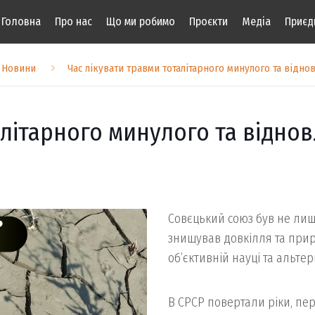
Головна
Про нас
Що ми робимо
Проєкти
Медіа
Приєд
Новини
Час лікувати травми тоталітарного минулого та відно
алітарного минулого та відно
Совєцький союз був не лиш
знищував довкілля та прир
об’єктивній науці та альт
В СРСР повертали ріки, пе