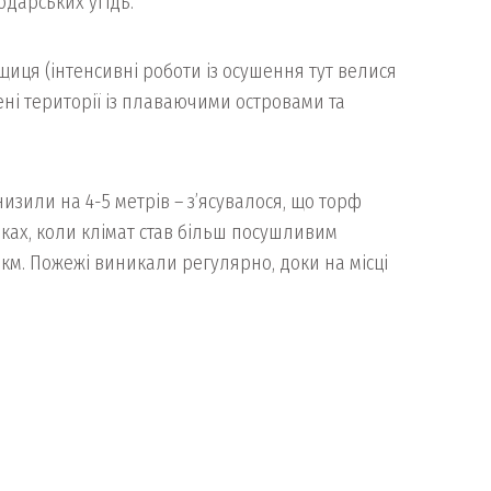
дарських угідь.
иця (інтенсивні роботи із осушення тут велися
ені території із плаваючими островами та
зили на 4-5 метрів – з’ясувалося, що торф
оках, коли клімат став більш посушливим
 км. Пожежі виникали регулярно, доки на місці