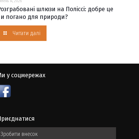
ипень 14, 2026
Розграбовані шлюзи на Поліссі: добре це
чи погано для природи?
Читати далі
Ми у соцмережах
Приєднатися
Зробити внесок