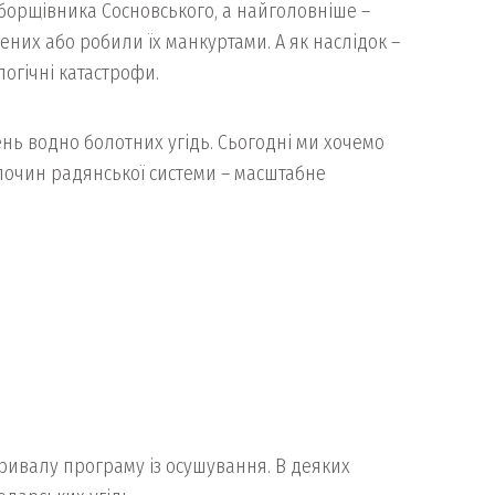
 борщівника Сосновського, а найголовніше –
них або робили їх манкуртами. А як наслідок –
огічні катастрофи.
нь водно болотних угідь. Сьогодні ми хочемо
лочин радянської системи – масштабне
тривалу програму із осушування. В деяких