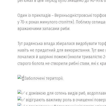
регіонах в цей період було знищено до 90-95% 
Один із прикладів – Верхньодністровські торфов
у 70-х роках минулого століття). Поблизу селищ
вражаючими запасами риби.
Тут радянська влада збиралася видобувати торф.
навіть не придатний для використання. Тут вже 
почалися й щорічні пожежі (інколи тривалістю 2-
старого болота не створили рибні стави, які є к
Заболочені території:
є домівкою для сотень видів риб, водоплавни
відіграють важливу роль в очищенні поверх