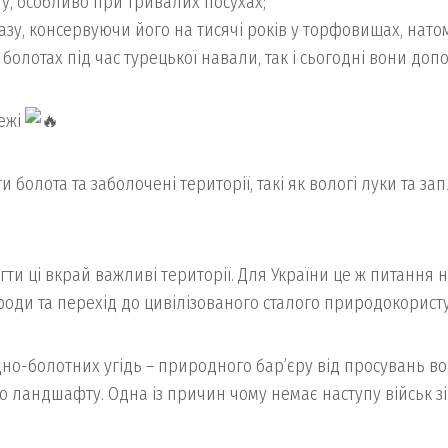
у, особливо при тривалих посухах;
азу, консервуючи його на тисячі років у торфовищах, нато
в болотах під час турецької навали, так і сьогодні вони д
ежі
и болота та заболочені території, такі як вологі луки та за
ти ці вкрай важливі території. Для України це ж питання 
оди та перехід до цивілізованого сталого природокорист
но-болотних угідь – природного бар’єру від просувань воро
о ландшафту. Одна із причин чому немає наступу військ зі