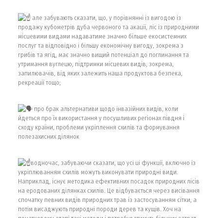
але забувають сказати, що, у порівнянні із вигодою із
продажу кубометрів дуба червоного та акації, ліс із природними
місцевими видами надаватиме значно більше екосистемних
послуг та відповідно і більшу економічну вигоду, зокрема з
грибів та ягід, має значно вищий потенціал до поглинання та
утримання вуглецю, підтримки місцевих видів, зокрема,
запилювачів, від яких залежить наша продуктова безпека,
рекреації тощо;
про брак альтернативи щодо інвазійних видів, коли
йдеться про їх використання у посушливих регіонах півдня і
сходу країни, проблеми укріплення схилів та формування
полезахисних ділянок
водночас, забуваючи сказати, що усі ці функції, включно із
укріплюванням схилів можуть виконувати природні види.
Наприклад, існує методика ефективних посадок природних лісів
на еродованих ділянках схилів. Це відбувається через висівання
спочатку певних видів природних трав із застосуванням сітки, а
потім висаджують природні породи дерев та кущів. Хоч на