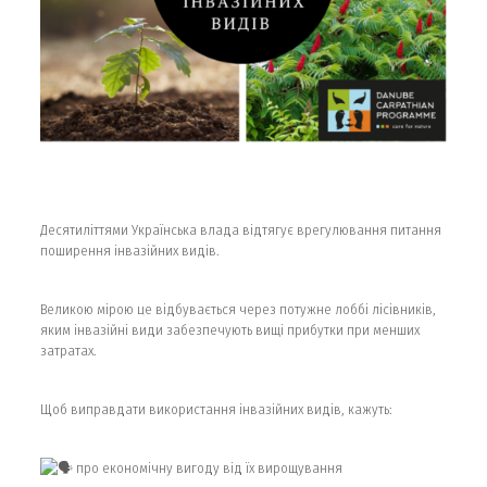
Десятиліттями Українська влада відтягує врегулювання питання
поширення інвазійних видів.
Великою мірою це відбувається через потужне лоббі лісівників,
яким інвазійні види забезпечують вищі прибутки при менших
затратах.
Щоб виправдати використання інвазійних видів, кажуть:
про економічну вигоду від їх вирощування