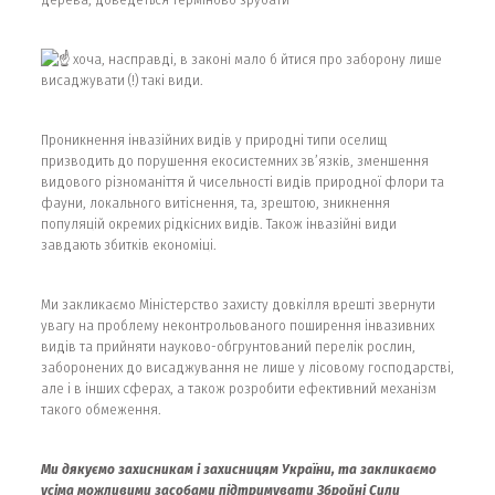
хоча, насправді, в законі мало б йтися про заборону лише
висаджувати (!) такі види.
Проникнення інвазійних видів у природні типи оселищ
призводить до порушення екосистемних зв’язків, зменшення
видового різноманіття й чисельності видів природної флори та
фауни, локального витіснення, та, зрештою, зникнення
популяцій окремих рідкісних видів. Також інвазійні види
завдають збитків економіці.
Ми закликаємо Міністерство захисту довкілля врешті звернути
увагу на проблему неконтрольованого поширення інвазивних
видів та прийняти науково-обгрунтований перелік рослин,
заборонених до висаджування не лише у лісовому господарстві,
але і в інших сферах, а також розробити ефективний механізм
такого обмеження.
Ми дякуємо захисникам і захисницям України, та закликаємо
усіма можливими засобами підтримувати Збройні Сили