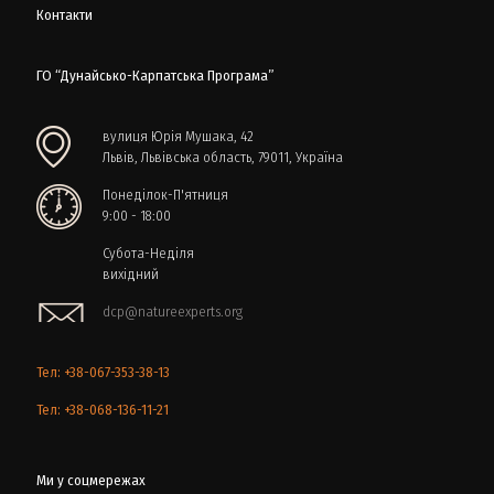
Контакти
ГО “Дунайсько-Карпатська Програма”
вулиця Юрія Мушака, 42
Львів, Львівська область, 79011, Україна
Понеділок-П'ятниця
9:00 - 18:00
Субота-Неділя
вихідний
dcp@natureexperts.org
Тел: +38-067-353-38-13
Тел: +38-068-136-11-21
Ми у соцмережах