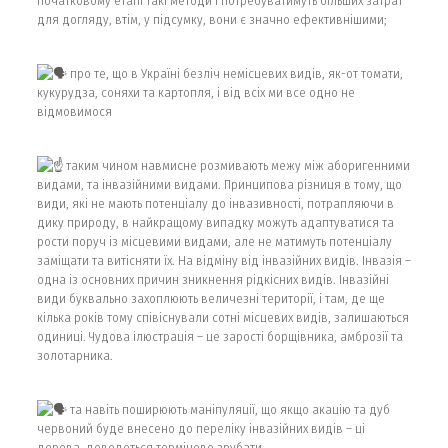
початковому етапі такі методи і потребуватимуть більших затрат
для догляду, втім, у підсумку, вони є значно ефективнішими;
про те, що в Україні безліч немісцевих видів, як-от томати,
кукурудза, соняхи та картопля, і від всіх ми все одно не
відмовимося
таким чином навмисне розмивають межу між аборигенними
видами, та інвазійними видами. Принципова різниця в тому, що
види, які не мають потенціалу до інвазивності, потрапляючи в
дику природу, в найкращому випадку можуть адаптуватися та
рости поруч із місцевими видами, але не матимуть потенціалу
заміщати та витісняти їх. На відміну від інвазійних видів. Інвазія –
одна із основних причин зникнення рідкісних видів. Інвазійні
види буквально захоплюють величезні території, і там, де ще
кілька років тому співіснували сотні місцевих видів, залишаються
одиниці. Чудова ілюстрація – це зарості борщівника, амброзії та
золотарника.
та навіть поширюють маніпуляції, що якщо акацію та дуб
червоний буде внесено до переліку інвазійних видів – ці
дерева, доведеться терміново зрубати