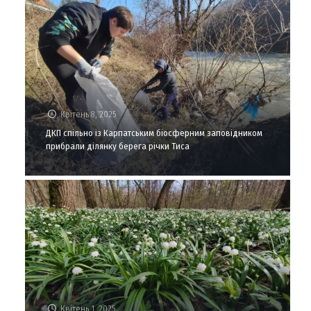
Квітень 8, 2025
ДКП спільно із Карпатським біосферним заповідником
прибрали ділянку берега річки Тиса
Квітень 1, 2025