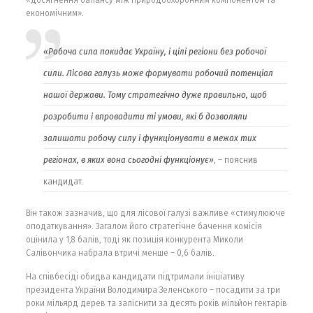
економічним».
«Робоча сила покидає Україну, і цілі регіони без робочої
сили.
Лісова галузь може формувати робочий потенціал
нашої держави. Тому стратегічно дуже правильно, щоб
розробити і впровадити ті умови, які б дозволяли
залишати робочу силу і функціонувати в межах тих
регіонах, в яких вона сьогодні функціонує»
, – пояснив
кандидат.
Він також зазначив, що для лісової галузі важливе «стимулююче
оподаткування». Загалом його стратегічне бачення комісія
оцінила у 1,8 балів, тоді як позиція конкурента Миколи
Салівончика набрала втричі менше – 0,6 балів.
На співбесіді обидва кандидати підтримали ініціативу
президента України Володимира Зеленського – посадити за три
роки мільярд дерев та заліснити за десять років мільйон гектарів