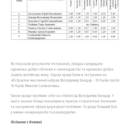
Як показали результати тестування, обидва кандидати
однаково добре обізнані в законодавстві та однаково добре
знають англійську мову. Однак кращі бали в тестуванні на
абстрактне мислення набрав Володимир Бондар – 29 балів проти
16 балів Миколи Салівончика.
Також краще проявив себе на співбесіді Володимир Бондар. У
нього значно більші показники в пунктах «стратегічне бачення»
та «розуміння сфери державної політики». Та дещо більший бал
у вмінні «комунікувати та взаємодіяти».
Лісівник з Волині