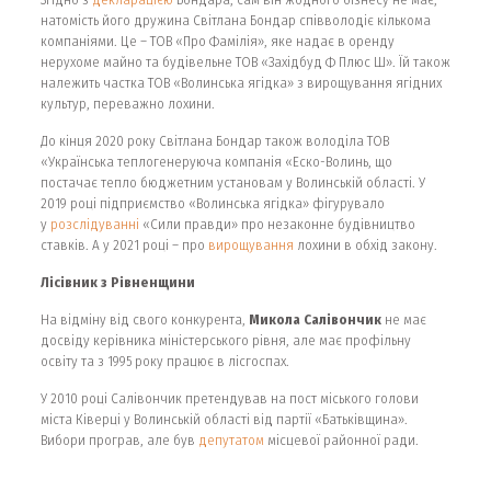
натомість його дружина Світлана Бондар співволодіє кількома
компаніями. Це – ТОВ «Про Фамілія», яке надає в оренду
нерухоме майно та будівельне ТОВ «Західбуд Ф Плюс Ш». Їй також
належить частка ТОВ «Волинська ягідка» з вирощування ягідних
культур, переважно лохини.
До кінця 2020 року Світлана Бондар також володіла ТОВ
«Українська теплогенеруюча компанія «Еско-Волинь, що
постачає тепло бюджетним установам у Волинській області. У
2019 році підприємство «Волинська ягідка» фігурувало
у
розслідуванні
«Сили правди» про незаконне будівництво
ставків. А у 2021 році – про
вирощування
лохини в обхід закону.
Лісівник з Рівненщини
На відміну від свого конкурента,
Микола Салівончик
не має
досвіду керівника міністерського рівня, але має профільну
освіту та з 1995 року працює в лісгоспах.
У 2010 році Салівончик претендував на пост міського голови
міста Ківерці у Волинській області від партії «Батьківщина».
Вибори програв, але був
депутатом
місцевої районної ради.