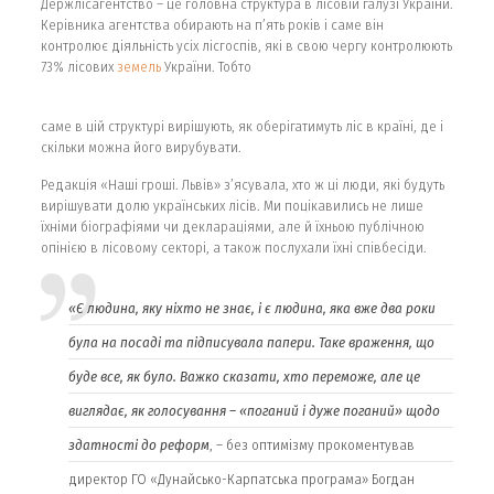
Держлісагентство – це головна структура в лісовій галузі України.
Керівника агентства обирають на п’ять років і саме він
контролює діяльність усіх лісгоспів, які в свою чергу контролюють
73% лісових
земель
України. Тобто
саме в цій структурі вирішують, як оберігатимуть ліс в країні, де і
скільки можна його вирубувати.
Редакція «Наші гроші. Львів» з’ясувала, хто ж ці люди, які будуть
вирішувати долю українських лісів. Ми поцікавились не лише
їхніми біографіями чи деклараціями, але й їхньою публічною
опінією в лісовому секторі, а також послухали їхні співбесіди.
«Є людина, яку ніхто не знає, і є людина, яка вже два роки
була на посаді та підписувала папери. Таке враження, що
буде все, як було. Важко сказати, хто переможе, але це
виглядає, як голосування – «поганий і дуже поганий» щодо
здатності до реформ
, – без оптимізму прокоментував
директор ГО «Дунайсько-Карпатська програма» Богдан