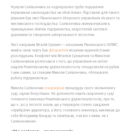
Усунули Салівончика за «одноразове грубе порушення
керівником законодавства чи обов’язків». Підставою для такого
рішення був лист Рівненського обласного управління лісового та
мисливського господарства. Салівончика звинувачували в
приховуванні збитків підприємства, недостатній заготівлі
деревини та створення заборгованості лісгоспом.
Лист направив Віталій Сухович — начальник Рівненського ОУЛМГ,
який в свою чергу був
фігурантом
місцевих журналістських
розслідувань. Конфлікт між Віталієм Суховичем та Миколою
Салівончиком розпочався з того, що управління не хотіло
надати Рокитнівському держспецлісгоспу спецдозволи на рубки.
І цим самим, за словами Миколи Салівончика, «блокувало
роботу підприємства».
Микола Салівончик
оскаржував
процедуру свого звільнення у
суді, однак безуспішно. Не допомогло навіть свідчення у суді
головного інженера Рокитнівського держспецлісгоспу, про те,
що «…всі у лісгоспі знали, що у перевірок стояло завдання
«прибрати» директора, а його, головного інженера, викликав до
себе Володимир Бондар та запитував, «чи він з ними, чи з
Салівончиком».