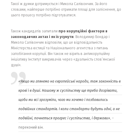
Такої ж думки дотримується і Микола Салівончик. За його
словами, найперше потрібно отримати площі для заліснення, до
цього процесу потрібно підготуватися.
Також кандидатів запитали
про корупційні фактори в
законодавчих актах і як їх усунути
. Володимир Бондар і
Микола Салівончик відповіли, що це відповідальність
Міністерства юстиції та Національного агентства з питань
запобігання корупції. Він також не вірить в антикорупційну
ініціативу Інститут викривачів через «дуальність слов’янської
душі».
«Якщо ми глянемо на європейські народи, там законність в
крові і в душі. Нашому ж суспільству ще треба дозрівати,
щоби ми всі зрозуміли, чого ми хочемо і позбавились
подвійних стандартів. І коли стандарти будуть одні, а не
подвійні, почнеться прогрес і суспільства, і держави»
, –
переконий він.