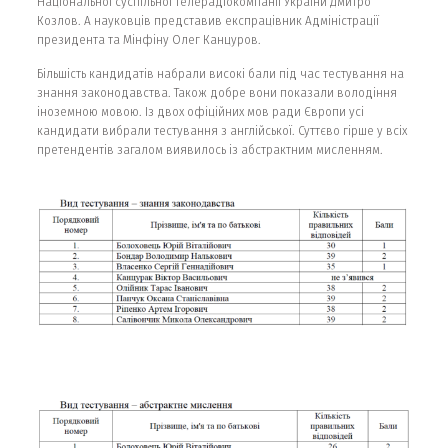
Національної суспільної телерадіокомпанії України Дмитро
Козлов. А науковців представив експрацівник Адміністрації
президента та Мінфіну Олег Канцуров.
Більшість кандидатів набрали високі бали під час тестування на
знання законодавства. Також добре вони показали володіння
іноземною мовою. Із двох офіційних мов ради Європи усі
кандидати вибрали тестування з англійської. Суттєво гірше у всіх
претендентів загалом виявилось із абстрактним мисленням.