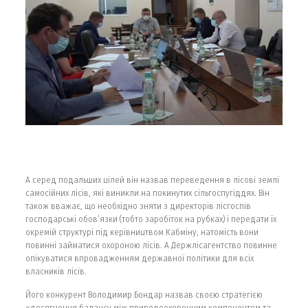
А серед подальших цілей він назвав переведення в лісові землі
самосійних лісів, які виникли на покинутих сільгоспугіддях. Він
також вважає, що необхідно зняти з директорів лісгоспів
господарські обов’язки (тобто заробіток на рубках) і передати їх
окремій структурі під керівництвом Кабміну, натомість вони
повинні займатися охороною лісів. А Держлісагентство повинне
опікуватися впровадженням державної політики для всіх
власників лісів.
Його конкурент Володимир Бондар назвав своєю стратегією
«досягнення балансу між природоохоронним компонентом та