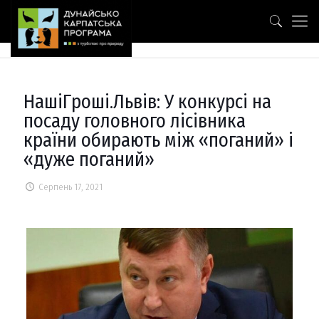
НашіГроші.Львів: У конкурсі на
посаду головного лісівника
країни обирають між «поганий» і
«дуже поганий»
Серпень 17, 2021