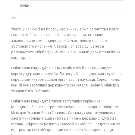
Проць.
***
Участь у конкурсі на посаду керівника Держлісагентства взяли
семеро осіб. Учасники пройшли тестування на знання
законодавства, володіння англійською мовою та рівень
абстрактного мислення. А також – співбесіду. Саме за
результатами співбесіди 29 липня визначили двох потенційних
кандидатів.
Оцінювали кандидатів п’ять членів комісії з питань вищого
корпусу державної служби. До неї увійшли і державні службовці,
і представник громадської організації, і науковці. Серед членів
комісії був заступник Державного секретаря Кабінету Міністрів
України Олег Войтович.
Оцінювала кандидатів також заступниця керівника
Координаційного центру забезпечення взаємодії з Кабінетом
Міністрів України Уляна Грачова. До складу комісій увійшов і
заступник голови Нацагентства з питань державної служби з
питань цифрового розвитку Олексій Михайлов. Представником
від громадських об’єднань виступив член Наглядової ради