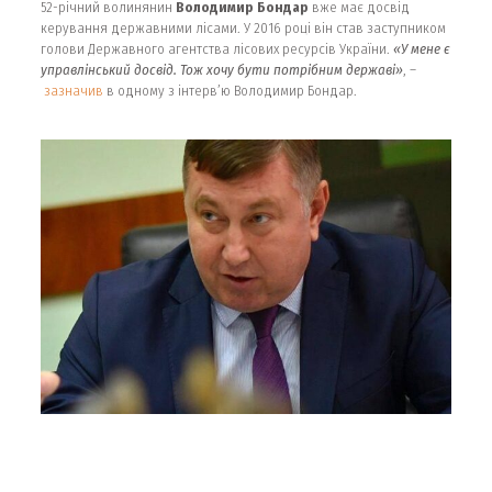
52-річний волинянин
Володимир Бондар
вже має досвід
керування державними лісами. У 2016 році він став заступником
голови Державного агентства лісових ресурсів України.
«У мене є
управлінський досвід. Тож хочу бути потрібним державі»
, –
зазначив
в одному з інтерв’ю Володимир Бондар.