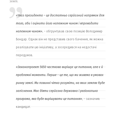
землі.
«Указ президента – це достатньо серйозний напрямок для
того, аби і оцінити його належним чином і впровадити
належним чином»
, – обгрунтував свою позицію Володимир
Бондар. Однак він не представив свого бачення, як можна
реалізувати цю ініціативу, а зосередився на недостачі
передумов.
«Законопроект 5650 частково вирішує це питання, але є й
проблемні моменти. Перше – це те, що ми живемо в умовах
ринку землі. Ми повинні чітко розуміти, на яких землях буде
заліснення. Має діяти серйозна державна і регіональна
програма, яка буде вирішувати це питання»
, – зазначив
кандидат.