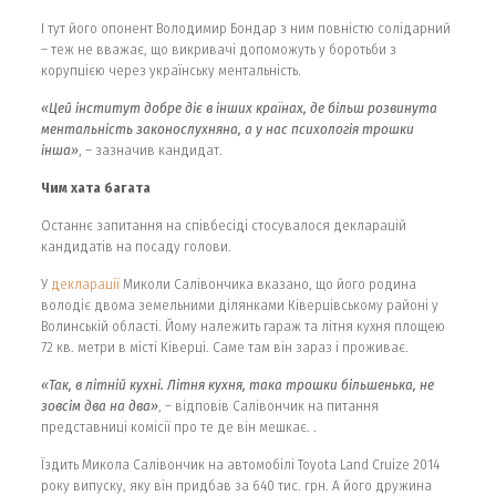
І тут його опонент Володимир Бондар з ним повністю солідарний
– теж не вважає, що викривачі допоможуть у боротьби з
корупцією через українську ментальність.
«Цей інститут добре діє в інших країнах, де більш розвинута
ментальність законослухняна, а у нас психологія трошки
інша»
, – зазначив кандидат.
Чим хата багата
Останнє запитання на співбесіді стосувалося декларацій
кандидатів на посаду голови.
У
декларації
Миколи Салівончика вказано, що його родина
володіє двома земельними ділянками Ківерцівському районі у
Волинській області. Йому належить гараж та літня кухня площею
72 кв. метри в місті Ківерці. Саме там він зараз і проживає.
«Так, в літній кухні. Літня кухня, така трошки більшенька, не
зовсім два на два»
, – відповів Салівончик на питання
представниці комісії про те де він мешкає. .
Їздить Микола Салівончик на автомобілі Toyota Land Cruize 2014
року випуску, яку він придбав за 640 тис. грн. А його дружина