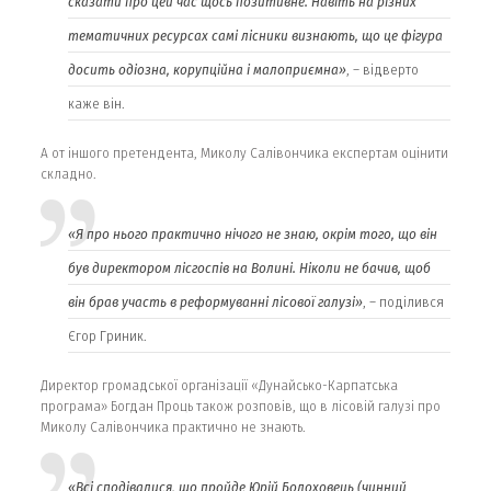
сказати про цей час щось позитивне. Навіть на різних
тематичних ресурсах самі лісники визнають, що це фігура
досить одіозна, корупційна і малоприємна»
, – відверто
каже він.
А от іншого претендента, Миколу Салівончика експертам оцінити
складно.
«Я про нього практично нічого не знаю, окрім того, що він
був директором лісгоспів на Волині. Ніколи не бачив, щоб
він брав участь в реформуванні лісової галузі»
, – поділився
Єгор Гриник.
Директор громадської організації «Дунайсько-Карпатська
програма» Богдан Проць також розповів, що в лісовій галузі про
Миколу Салівончика практично не знають.
«Всі сподівалися, що пройде Юрій Болоховець (чинний