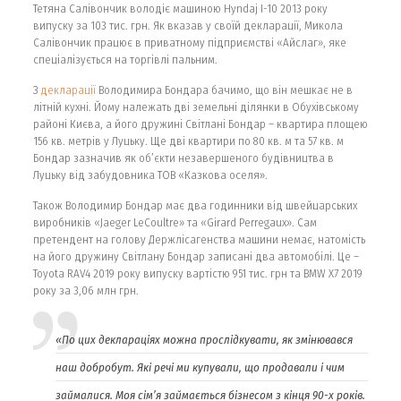
Тетяна Салівончик володіє машиною Hyndaj І-10 2013 року
випуску за 103 тис. грн. Як вказав у своїй декларації, Микола
Салівончик працює в приватному підприємстві «Айслаг», яке
спеціалізується на торгівлі пальним.
З
декларації
Володимира Бондара бачимо, що він мешкає не в
літній кухні. Йому належать дві земельні ділянки в Обухівському
районі Києва, а його дружині Світлані Бондар – квартира площею
156 кв. метрів у Луцьку. Ще дві квартири по 80 кв. м та 57 кв. м
Бондар зазначив як об’єкти незавершеного будівництва в
Луцьку від забудовника ТОВ «Казкова оселя».
Також Володимир Бондар має два годинники від швейцарських
виробників «Jaeger LeCoultre» та «Girard Perregaux». Сам
претендент на голову Держлісагенства машини немає, натомість
на його дружину Світлану Бондар записані два автомобілі. Це –
Toyota RAV4 2019 року випуску вартістю 951 тис. грн та BMW X7 2019
року за 3,06 млн грн.
«По цих деклараціях можна прослідкувати, як
змінювався
наш добробут. Які речі ми купували, що продавали і чим
займалися. Моя сім’я займається бізнесом з кінця 90-х років.