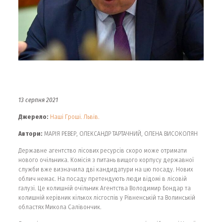
13 серпня 2021
Джерело:
Наші Гроші. Львів.
Автори:
МАРІЯ РЕВЕР, ОЛЕКСАНДР ТАРТАЧНИЙ, ОЛЕНА ВИСОКОЛЯН
Державне агентство лісових ресурсів скоро може отримати
нового очільника. Комісія з питань вищого корпусу державної
служби вже визначила дві кандидатури на цю посаду. Нових
облич немає. На посаду претендують люди відомі в лісовій
галузі. Це колишній очільник Агентства Володимир Бондар та
колишній керівник кількох лісгоспів у Рівненській та Волинській
областях Микола Салівончик.