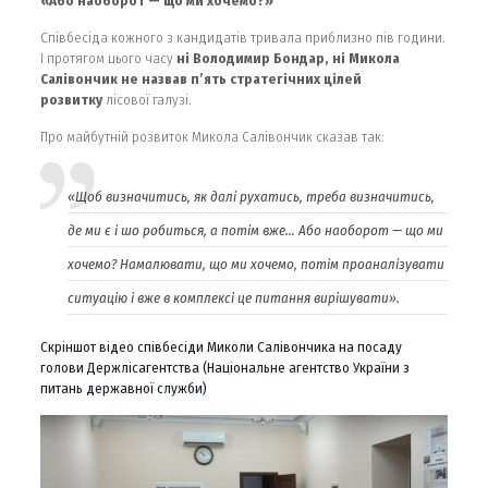
«Або наоборот — що ми хочемо?»
Співбесіда кожного з кандидатів тривала приблизно пів години.
І протягом цього часу
ні Володимир Бондар, ні Микола
Салівончик не назвав п’ять стратегічних цілей
розвитку
лісової галузі.
Про майбутній розвиток Микола Салівончик сказав так:
«Щоб визначитись, як далі рухатись, треба визначитись,
де ми є і шо робиться, а потім вже… Або наоборот — що ми
хочемо? Намалювати, що ми хочемо, потім проаналізувати
ситуацію і вже в комплексі це питання вирішувати».
Скріншот відео співбесіди Миколи Салівончика на посаду
голови Держлісагентства (Національне агентство України з
питань державної служби)