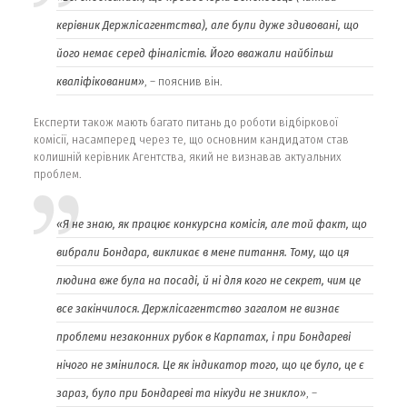
керівник Держлісагентства), але були дуже здивовані, що
його немає серед фіналістів. Його вважали найбільш
кваліфікованим»
, – пояснив він.
Експерти також мають багато питань до роботи відбіркової
комісії, насамперед через те, що основним кандидатом став
колишній керівник Агентства, який не визнавав актуальних
проблем.
«Я не знаю, як працює конкурсна комісія, але той факт, що
вибрали Бондара, викликає в мене питання. Тому, що ця
людина вже була на посаді, й ні для кого не секрет, чим це
все закінчилося. Держлісагентство загалом не визнає
проблеми незаконних рубок в Карпатах, і при Бондареві
нічого не змінилося. Це як індикатор того, що це було, це є
зараз, було при Бондареві та нікуди не зникло»
, –