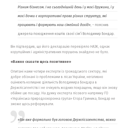
Різним бізнесом. І на сьогоднішній день і у моєї дружини, і у
моєї дочки є корпоративні права різних структур, які
працюють і формують наш сімейний дохід»
, – пояснив
джерела походження коштів своєї сім’ї Володимир Бондар.
Він підтвердив, що його декларацію перевіряло НАЗК, однак
корупційних і адміністративних порушень знайдено не було.
«Важко сказати щось позитивне»
Опитані нами чотири експерти із громадського сектору, які
добре обізнані із проблемами в лісах України, негативно
оцінюють колишню діяльність Володимира Бондара в
Держлісагентстві і не очікують жодних покращень, якщо він знову
обійме цю посаду. На думку експерта лісового напрямку ГО
«Українська природоохоронна група» Єгора Гриника, Бондар не
зможе щось реформувати.
«Він вже формально був головою Держлісагентства, важко