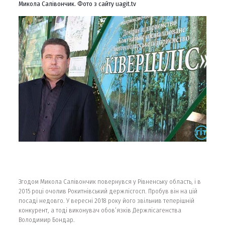
Микола Салівончик. Фото з сайту uagit.tv
Згодом Микола Салівончик повернувся у Рівненську область, і в
2015 році очолив Рокитнівський держлісгосп. Пробув він на цій
посаді недовго. У вересні 2018 року його звільнив теперішній
конкурент, а тоді виконувач обов’язків Держлісагенства
Володимир Бондар.