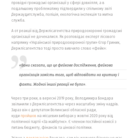
провідні громадські організації у сфері довкілля, а в
подальшому проблематику підтвердили у спільному звіті
Держаудитслужба, поліція, екологічна інспекція та митна
служба.
А от реакції від Держлісагентства природоохоронні громадські
організації не дочекалися. Як розповідає експерт лісового
напрямку «Української природоохоронної групи» Єгор Гриник,
Держлісагентство тоді просто вивчило слово «фейк»:
«Вони сказали, що це фейкове дослідження, фейкова
організація замість того, щоб відповідати на критику і
факти. Жодної іншої реакції не було»
.
Через три роки, в вересні 2019 року, Володимира Бондара
звільнили з Держлісагентства через масштабну зміну кадрів.
Зараз він є депутатом Волинської обласної ради,
куди
пройшов
на місцевих виборах у жовтні 2020 року від
політичної партії «За майбутнє». Є членом постійної комісії з
питань бюджету, фінансів та цінової політики.
Згідно з
декларацією
Бондара, сам він жодного бізнесу не має,