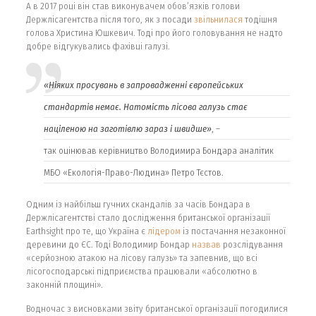
А в 2017 році він став виконувачем обов’язків голови
Держлісагентства після того, як з посади
звільнилася
тодішня
голова Христина Юшкевич. Тоді про його головування не надто
добре відгукувались фахівці галузі.
«Ніяких просувань в запровадженні європейських
стандартів немає. Натомість лісова галузь стає
націленою на заготівлю зараз і швидше»
, –
так
оцінював
керівництво Володимира Бондара аналітик
МБО «Екологія-Право-Людина» Петро Тєстов.
Одним із найбільш гучних скандалів за часів Бондара в
Держлісагентстві стало дослідження британської організації
Earthsight про те, що Україна є
лідером
із постачання незаконної
деревини до ЄС. Тоді Володимир Бондар
назвав
розслідування
«серйозною атакою на лісову галузь» та запевнив, що всі
лісогосподарські підприємства працювали «абсолютно в
законній площині».
Водночас з висновками звіту британської організації погодилися