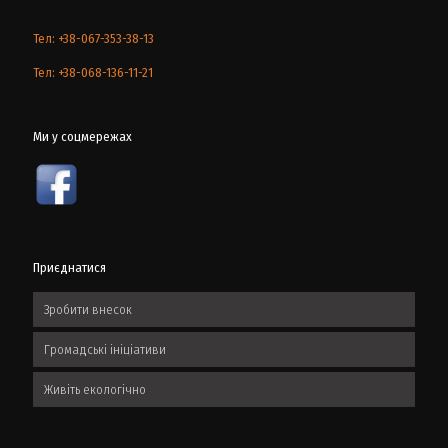
Тел: +38-067-353-38-13
Тел: +38-068-136-11-21
Ми у соцмережах
Приєднатися
Зробити внесок
Громадські ініціативи
Живіть екологічно