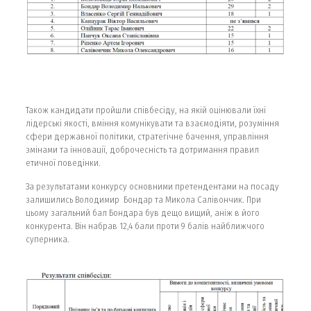
Також кандидати пройшли співбесіду, на якій оцінювали їхні
лідерські якості, вміння комунікувати та взаємодіяти, розуміння
сфери державної політики, стратегічне бачення, управління
змінами та інновації, доброчесність та дотримання правил
етичної поведінки.
За результатами конкурсу основними претендентами на посаду
залишились Володимир Бондар та Микола Салівончик. При
цьому загальний бал Бондара був дещо вищий, аніж в його
конкурента. Він набрав 12,4 бали проти 9 балів найближчого
суперника.