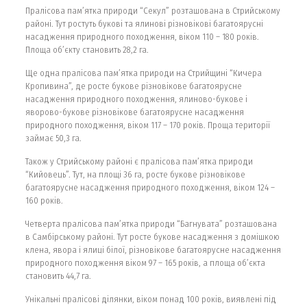
Пралісова пам’ятка природи “Секул” розташована в Стрийському
районі. Тут ростуть букові та ялинові різновікові багатоярусні
насадження природного походження, віком 110 – 180 років.
Площа об’єкту становить 28,2 га.
Ще одна пралісова пам’ятка природи на Стрийщині “Кичера
Кропивина”, де росте букове різновікове багатоярусне
насадження природного походження, ялиново-букове і
яворово-букове різновікове багатоярусне насадження
природного походження, віком 117 – 170 років. Проща території
займає 50,3 га.
Також у Стрийському районі є пралісова пам’ятка природи
“Кийовець”. Тут, на площі 36 га, росте букове різновікове
багатоярусне насадження природного походження, віком 124 –
160 років.
Четверта пралісова пам’ятка природи “Багнувата” розташована
в Самбірському районі. Тут росте букове насадження з домішкою
клена, явора і ялиці білої, різновікове багатоярусне насадження
природного походження віком 97 – 165 років, а площа об’єкта
становить 44,7 га.
Унікальні пралісові ділянки, віком понад 100 років, виявлені під