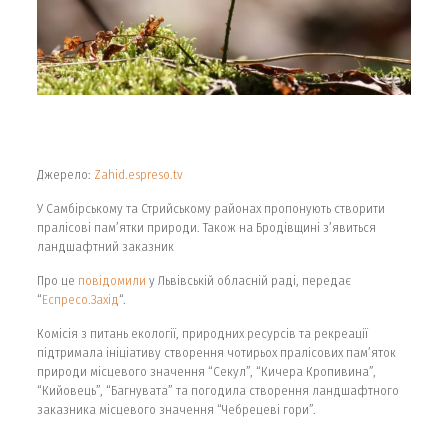
Джерело:
Zahid.espreso.tv
У Самбірському та Стрийському районах пропонують створити
пралісові пам’ятки природи. Також на Бродівщині з’явиться
ландшафтний заказник
Про це
повідомили
у Львівській обласній раді, передає
“
Еспресо.Захід
“.
Комісія з питань екології, природних ресурсів та рекреації
підтримала ініціативу створення чотирьох пралісових пам’яток
природи місцевого значення “Секул”, “Кичера Кропивина”,
“Кийовець”, “Багнувата” та погодила створення ландшафтного
заказника місцевого значення “Чебрецеві гори”.