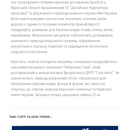
час проведення спільних наукових досліджень пралісів у
Львівській області працівниками ГО “Дунайсько-Карпатська
програма” та Державного природознавчого музею НАН України.
Вони мають важливе екологічне значення, оскільки вікові
дерева є одним із головних елементів привабливості
ландшафту, домівкою для багатьох видів птахів, комах, мохів,
лишайників. Збереження цих дерев забезпечить дотримання
належного природоохоронного режиму, підтримання
екологічного балансу території та підвищення екологічної
свідомості населення.
Крім того, комісія погодила ініціативу створення ландшафтного
заказника місцевого значення “Чебрецеві гори”, який
розташований в межах масивів Бродівського ДЛГП “Галсільліс”. Як
зазначається, природоохоронний об’єкт створюється для
збереження окремих видів флори й фауни, які занесені,
зокрема, до списків охорони Бернської конвенції та Червоної
книги України. Загальна площа заказника займає 21 га.
Інші статті за цією темою...