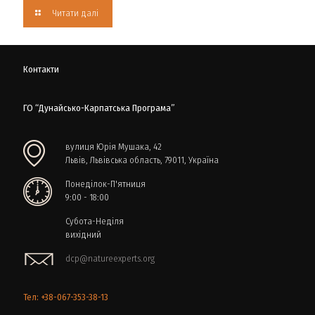
Читати далі
Контакти
ГО “Дунайсько-Карпатська Програма”
вулиця Юрія Мушака, 42
Львів, Львівська область, 79011, Україна
Понеділок-П'ятниця
9:00 - 18:00
Субота-Неділя
вихідний
dcp@natureexperts.org
Тел: +38-067-353-38-13