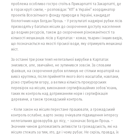
проблема особливо гостро стоїть в Прикарпатті та Закарпатті, де
в горах круті схили, – розповідає “КП” в Україні” координатор
проектів Всесвітнього фонду природи в Україні, кандидат
біологічних наук Богдан Проць. – У результаті надмірні рубки лісів
призводять у багатьох місцях до скорочення доступу населення
до водних ресурсів, також до скорочення різноманітності та
кількості мешканців лісів у Карпатах – комах, тварин і інших видів,
що позначається на якості гірської води, яку отримують мешканці
міст.
За останні три роки темп нелегальної вирубки в Карпатах
знизився, але, звичайно, не зупинився зовсім. За словами
фахівця, на скорочення рубок вплинув не стільки мораторій на
вивіз кругляка, після прийняття якого його масштаби, навпаки,
різко стрибнули вгору, а велика кількість прокурорських
перевірок на місцях, виконання сертифікаційних зобов’язань,
таких як контроль над дотриманням норм і сертифікація
деревини, а також громадський контроль.
– Коли закон на місцях перестане працювати, а громадський
контроль ослабне, варто знову очікувати підвищення інтересу
нелегальних дроворубів до лісу, – зазначає Богдан Проць. –
Значним чином допомагають активісти та громадськість, які на
місцях стежать за тим, хто, де і чому рубає. Не скрізь, правда, їх