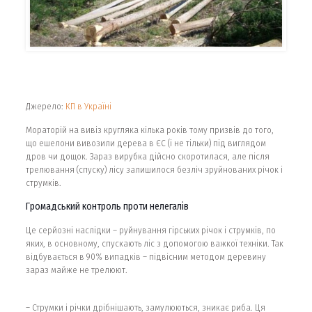
Джерело:
КП в Україні
Мораторій на вивіз кругляка кілька років тому призвів до того,
що ешелони вивозили дерева в ЄС (і не тільки) під виглядом
дров чи дощок. Зараз вирубка дійсно скоротилася, але після
трелювання (спуску) лісу залишилося безліч зруйнованих річок і
струмків.
Громадський контроль проти нелегалів
Це серйозні наслідки – руйнування гірських річок і струмків, по
яких, в основному, спускають ліс з допомогою важкої техніки. Так
відбувається в 90% випадків – підвісним методом деревину
зараз майже не трелюют.
– Струмки і річки дрібнішають, замулюються, зникає риба. Ця