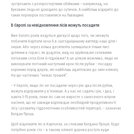
зустрічають з розпростертими обіймами – наприклад, на
Буковині ледь не доходило до сутичок. А найбільш відкрито до
таких перевірок поставилися на Львівщині.
В Європі за невідновлення лісів можуть посадити
Вже багато років ведуться дискусії щодо того, чи зможуть
побачити Карпати хоча б в сьогоднішньому вигляді наші діти і
онуки. Або через кілька десятиліть залишаться тільки лисі
ділянки в горах і, як додаток, вид на зруйновані селевими
потоками села біля їх підніжжя? А це цілком можливо, якщо не
виконувати логічний наступний крок після рубки – посадку
корінних порід дерев, які найбільш адаптовані до змін клімату.
На що частенько “немає грошей”.
– У Європі, якщо ліс не посадили через рік-два після рубки,
можуть відправити у в’язницю. А у нас не садять і рік, і два, і
навіть 5-15 років, поки ліс сам не виросте з занесеного вітром
насіння, що не завжди відповідає необхідній продуктивності
лісу і розвитку гідрологічних особливостей території, – зазначає
Богдан Проць.
Щоб відновити ліс в Карпатах, за словами Богдана Проця, буде
потрібно років сто – в такому кліматі дерева ростуть куди