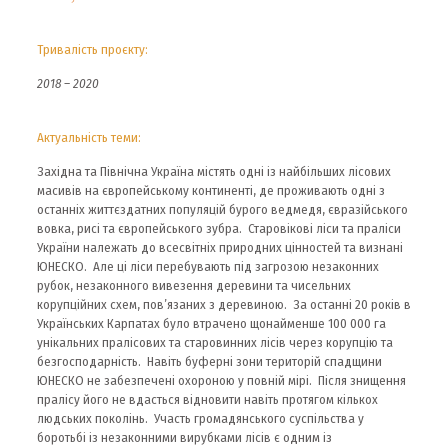
Тривалість проєкту:
2018 – 2020
Актуальність теми:
Західна та Північна Україна містять одні із найбільших лісових
масивів на європейському континенті, де проживають одні з
останніх життєздатних популяцій бурого ведмедя, євразійського
вовка, рисі та європейського зубра. Старовікові ліси та праліси
України належать до всесвітніх природних цінностей та визнані
ЮНЕСКО. Але ці ліси перебувають під загрозою незаконних
рубок, незаконного вивезення деревини та чисельних
корупційних схем, пов’язаних з деревиною. За останні 20 років в
Українських Карпатах було втрачено щонайменше 100 000 га
унікальних пралісових та старовинних лісів через корупцію та
безгосподарність. Навіть буферні зони територій спадщини
ЮНЕСКО не забезпечені охороною у повній мірі. Після знищення
пралісу його не вдасться відновити навіть протягом кількох
людських поколінь. Участь громадянського суспільства у
боротьбі із незаконними вирубками лісів є одним із