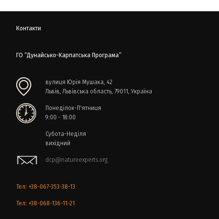
Контакти
ГО “Дунайсько-Карпатська Програма”
вулиця Юрія Мушака, 42
Львів, Львівська область, 79011, Україна
Понеділок-П'ятниця
9:00 - 18:00
Субота-Неділя
вихідний
dcp@natureexperts.org
Тел: +38-067-353-38-13
Тел: +38-068-136-11-21