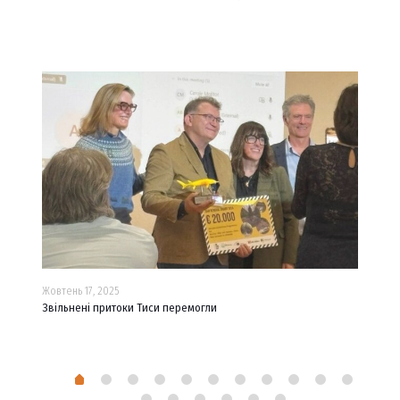
Жовтень 17, 2025
Люти
ня
Звільнені притоки Тиси перемогли
SkyN