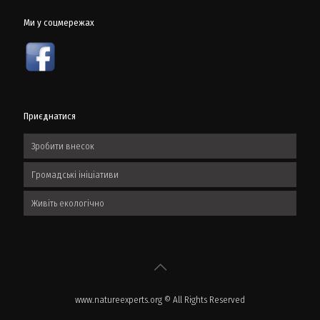
Ми у соцмережах
Приєднатися
Зробити внесок
Громадські ініціативи
Живіть екологічно
www.natureexperts.org © All Rights Reserved