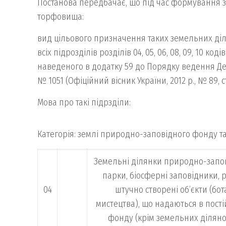
Постанова передбачає, що під час формування з
торфовища:
вид цільового призначення таких земельних ді
всіх підрозділів розділів 04, 05, 06, 08, 09, 10 к
наведеного в додатку 59 до Порядку ведення Дер
№ 1051 (Офіційний вісник України, 2012 р., № 89, ст. 
Мова про такі підрзділи:
Категорія: землі природно-заповідного фонду 
Земельні ділянки природно-запові
парки, біосферні заповідники, 
04
штучно створені об’єкти (бо
мистецтва), що надаються в пост
фонду (крім земельних діляно