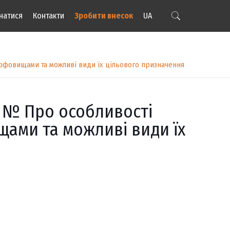
натися
Контакти
Зробити внесок
UA
орфовищами та можливі види їх цільового призначення
9 № Про особливості
ами та можливі види їх