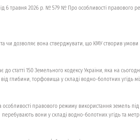
 від 6 травня 2026 р. № 579 № Про особливості правового
 та чи дозволяє вона стверджувати, що КМУ створив умови
ає до статті 150 Земельного кодексу України, яка на сьог
від глибини, торфовища у складі водно-болотних угідь мі
ла особливості правового режиму використання земель пі
и перебувають вони у складі водно-болотних угідь та метр