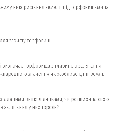
 режиму використання земель під торфовищами та
 для захисту торфовищ.
одні визначає торфовища з глибиною залягання
жнародного значення як особливо цінні землі.
д згаданими вище ділянками, чи розширила свою
ів залягання у них торфів?