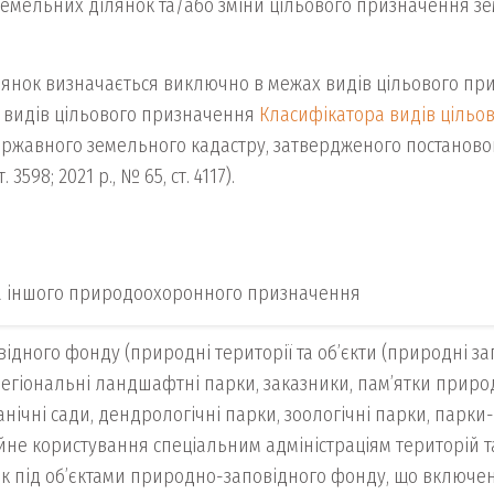
емельних ділянок та/або зміни цільового призначення зе
лянок визначається виключно в межах видів цільового пр
одів видів цільового призначення
Класифікатора видів цільо
жавного земельного кадастру, затвердженого постановою Ка
3598; 2021 р., № 65, ст. 4117).
та іншого природоохоронного призначення
дного фонду (природні території та об’єкти (природні за
регіональні ландшафтні парки, заказники, пам’ятки природ
танічні сади, дендрологічні парки, зоологічні парки, парк
ійне користування спеціальним адміністраціям територій т
к під об’єктами природно-заповідного фонду, що включені