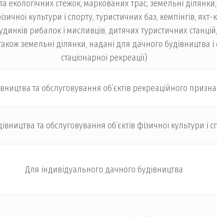
та екологічних стежок, маркованих трас, земельні ділянки
фізичної культури і спорту, туристичних баз, кемпінгів, яхт
удинків рибалок і мисливців, дитячих туристичних станцій,
 також земельні ділянки, надані для дачного будівництва і
стаціонарної рекреації)
івництва та обслуговування об’єктів рекреаційного призн
івництва та обслуговування об’єктів фізичної культури і с
Для індивідуального дачного будівництва