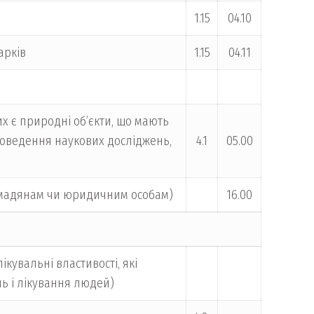
1.15
04.10
арків
1.15
04.11
я
х є природні об’єкти, що мають
проведення наукових досліджень,
4.1
05.00
громадянам чи юридичним особам)
16.00
кувальні властивості, які
ь і лікування людей)