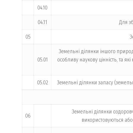
04.10
04.11
Для з
05
З
Земельні ділянки іншого природ
05.01
особливу наукову цінність, та я
05.02
Земельні ділянки запасу (земель
Земельні ділянки оздоровч
06
використовуються або