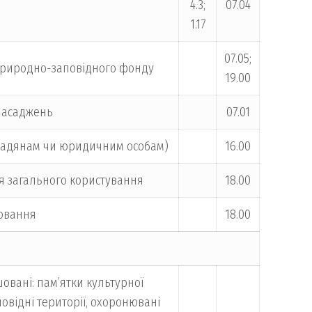
4.3;
07.04
1.17
07.05;
ь природно-заповідного фонду
19.00
 насаджень
07.01
ромадянам чи юридичним особам)
16.00
ня загального користування
18.00
ховання
18.00
овані: пам’ятки культурної
повідні території, охоронювані