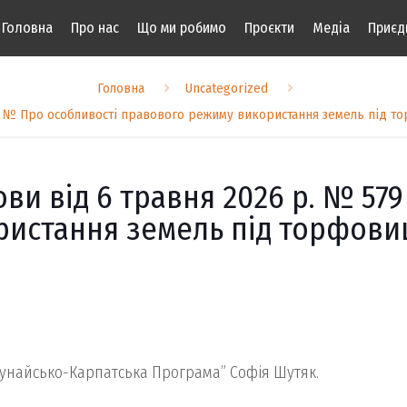
Головна
Про нас
Що ми робимо
Проєкти
Медіа
Приєд
Головна
Uncategorized
79 № Про особливості правового режиму використання земель під т
ви від 6 травня 2026 р. № 57
истання земель під торфовищ
“Дунайсько-Карпатська Програма” Софія Шутяк.