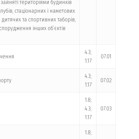
, зайняті територіями будинків
-клубів, стаціонарних і наметових
 дитячих та спортивних таборів,
 спорудження інших об’єктів
4.3;
ачення
07.01
1.17
4.3;
порту
07.02
1.17
1.8;
4.3;
07.03
1.17
1.8;