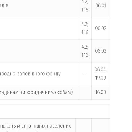
4.2;
адів
06.01
1.16
4.2;
06.02
1.16
4.2;
06.03
1.16
06.04;
природно-заповідного фонду
–
19.00
громадянам чи юридичним особам)
16.00
аджень міст та інших населених