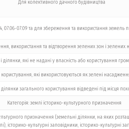
Для колективного дачного будівництва
.04, 07.06-07.09 та для збереження та використання земел
ння, використання та відтворення зелених зон і зелених
і ділянки, які не надані у власність або користування г
 користування, які використовуються як зелені насаджен
 ділянки загального користування відведені під місця по
Категорія: землі історико-культурного призначення
ультурного призначення (земельні ділянки, на яких розташ
і), історико-культурні заповідники, історико-культурні за