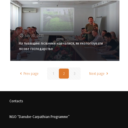
July 30, 2021
На львівщині лісівники навчалися, як екологізувати
лісове господарство
Prev page
1
2
3
Next page
Contacts
NGO “Danube-Carpathian Programme”