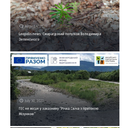
August 4, 2021
Leopolis.news: Смарагдовий популізм Володимира
Зеленського
July 30, 2021
ГЕС не місце у заказнику “Річка Свіча з притокою
Мізункою”