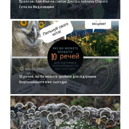
Пралісові пам’ятки на схилах Дністра поблизу Старого
Села на Жидачівщині
July 30, 2021
10 речей, які Ви можете зробити для підтримки
біорізноманіття вже сьогодні