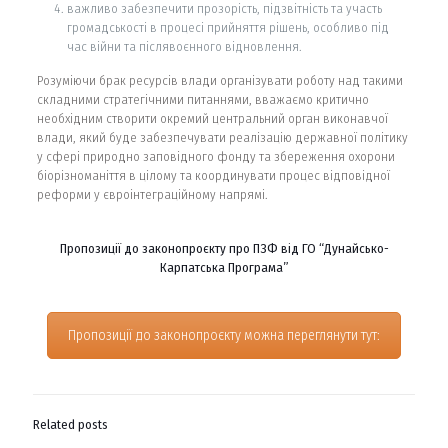
важливо забезпечити прозорість, підзвітність та участь
громадськості в процесі прийняття рішень, особливо під
час війни та післявоєнного відновлення.
Розуміючи брак ресурсів влади організувати роботу над такими
складними стратегічними питаннями, вважаємо критично
необхідним створити окремий центральний орган виконавчої
влади, який буде забезпечувати реалізацію державної політику
у сфері природно заповідного фонду та збереження охорони
біорізноманіття в цілому та координувати процес відповідної
реформи у євроінтеграційному напрямі.
Пропозиції до законопроєкту про ПЗФ від ГО “Дунайсько-
Карпатська Програма”
Пропозиції до законопроєкту можна переглянути тут:
Related posts