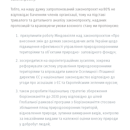
Тобто, на нашу думку запропонований законопроєкт на 80% не
відповідає баченням членів організації, тому на підставі
тривалого та детального аналізу законопроєкту, наданих
пропозицій та враховуючи умови воєнного стану ми пропонуємо:
призупинити роботу Міндовкілля над законопроєктом «Про
внесення змін до деяких законодавчих актів України щодо
підвищення ефективності управління природоохоронними
територіями та об’єктами природно- заповідного фонду»;
зосередитися на євроінтеграційних зусиллях, зокрема
реформувати систему управління природоохоронними
територіями та впровадити вимоги Оселищної і Пташиної
директив ЄС у національне законодавство відповідно до
угоди про асоціацію з ЄС та Європейським зеленим курсом;
також розробити Національну стратегію збереження
біорізноманіття до 2030 року відповідно до цілей
Глобальної рамкової програми з біорізноманіття стосовно
збільшення площ природоохоронних територій,
відновлення природи, зупинки вимирання видів, контролю
за інвазійними видами та належної оцінки внеску природи
у добробут людей;