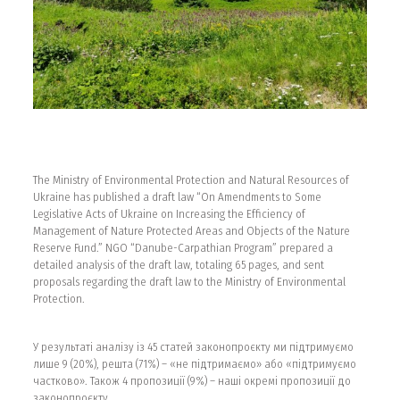
The Ministry of Environmental Protection and Natural Resources of
Ukraine has published a draft law “On Amendments to Some
Legislative Acts of Ukraine on Increasing the Efficiency of
Management of Nature Protected Areas and Objects of the Nature
Reserve Fund.” NGO “Danube-Carpathian Program” prepared a
detailed analysis of the draft law, totaling 65 pages, and sent
proposals regarding the draft law to the Ministry of Environmental
Protection.
У результаті аналізу із 45 статей законопроєкту ми підтримуємо
лише 9 (20%), решта (71%) – «не підтримаємо» або «підтримуємо
частково». Також 4 пропозиції (9%) – наші окремі пропозиції до
законопроєкту.